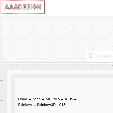
MURALS
Products
search
Home
→
Shop
→
MURALS
→
KIDS
→
Rainbow
→ Rainbow3D – 013