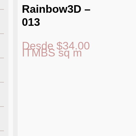
Rainbow3D –
013
Desde
$
34.00
ITMBS
sq m