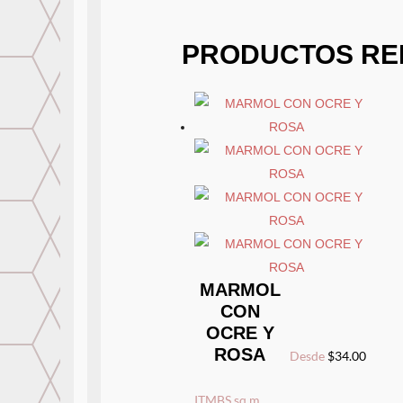
PRODUCTOS RE
MARMOL
CON
OCRE Y
ROSA
Desde
$
34.00
ITMBS
sq m