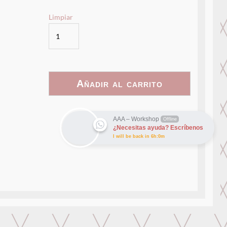
Limpiar
Rainbow3D
-
013
cantidad
Añadir al carrito
AAA – Workshop
Offline
¿Necesitas ayuda? Escríbenos
I will be back in 6h:0m