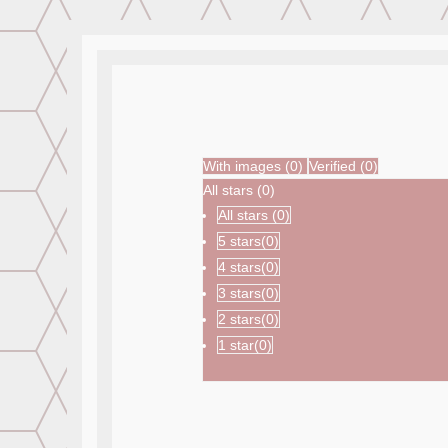
With images (
0
)
Verified (
0
)
All stars (
0
)
All stars (
0
)
5 stars(
0
)
4 stars(
0
)
3 stars(
0
)
2 stars(
0
)
1 star(
0
)