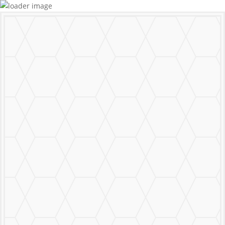
MURALS
STICKERS & LOGOS
Mural Personalizado
Nuestro Trabajo
Contáctanos
MENU
CERRAR
MURALS
STICKERS & LOGOS