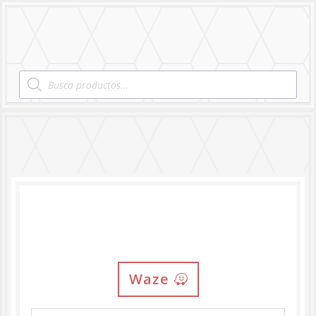
MENU
Products
search
Locación
Waze