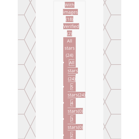
With
images
(
18
)
Verified
(
2
)
All
stars
(
24
)
All
stars
(
24
)
5
stars(
24
)
4
stars(
0
)
3
stars(
0
)
2