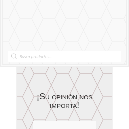
Nuestro Trabajo
Contáctanos
Products
search
¡Su opinión nos
importa!