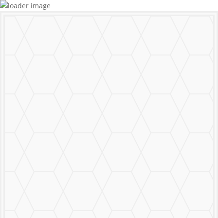
MURALS
STICKERS & LOGOS
Mural Personalizado
Nuestro Trabajo
Contáctanos
MENU
CERRAR
MURALS
STICKERS & LOGOS
Mural Personalizado