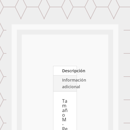
Descripción
Información
adicional
Ta
m
añ
o
M
-
Re