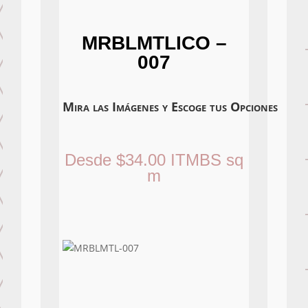
MRBLMTLICO –
007
Mira las Imágenes y Escoge tus Opciones
Desde
$
34.00
ITMBS
sq
m