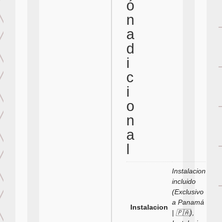
ó
n
a
d
i
c
i
o
n
a
l
Instalacion
incluido
(Exclusivo
a Panamá
Instalacion
| 🇵🇦),