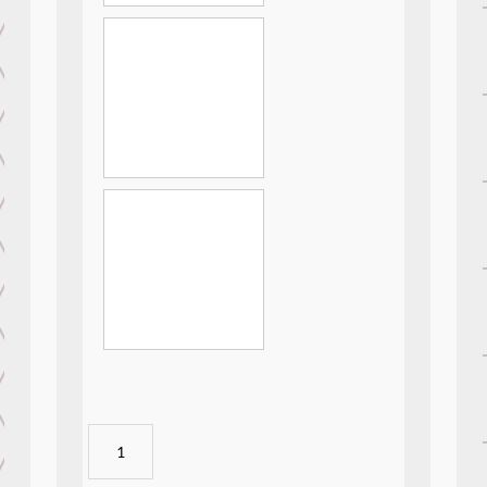
3DMarmol
-
008