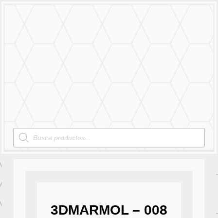
MENU
Products
search
3DMARMOL – 008