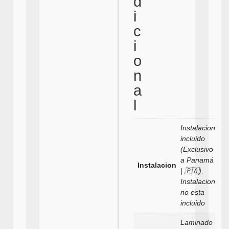
d
i
c
i
o
n
a
l
Instalacion
incluido
(Exclusivo
a Panamá
Instalacion
| 🇵🇦),
Instalacion
no esta
incluido
Laminado