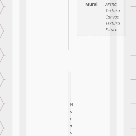
Mural
Arena,
Textura
Canvas,
Textura
Estuco
N
o
n
e
c