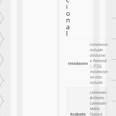
i
o
n
a
l
Instalacion
incluido
(Exclusivo
a Panamá
Instalacion
| 🇵🇦),
Instalacion
no esta
incluido
Laminado
Brillante,
Laminado
Matte,
Acabado
Textura