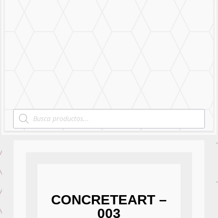
Mural Personalizado
Nuestro Trabajo
Contáctanos
Products
search
CONCRETEART –
003