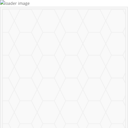
MURALS
STICKERS & LOGOS
Mural Personalizado
Nuestro Trabajo
Contáctanos
MENU
CERRAR
MURALS
STICKERS & LOGOS