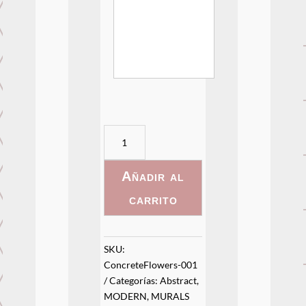
ConcreteFlowers
-
001
Añadir al
cantidad
carrito
SKU:
ConcreteFlowers-001
Categorías:
Abstract
,
MODERN
,
MURALS