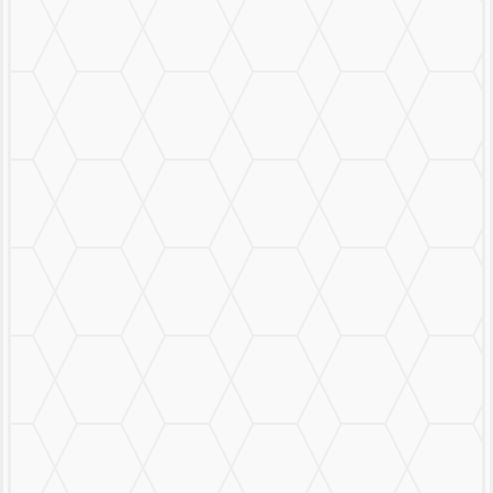
Mural Personalizado
Nuestro Trabajo
Contáctanos
MENU
CERRAR
MURALS
STICKERS & LOGOS
Mural Personalizado
Nuestro Trabajo
Contáctanos