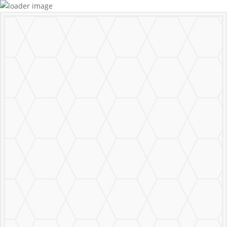
MURALS
STICKERS & LOGOS
Mural Personalizado
Nuestro Trabajo
Contáctanos
MENU
CERRAR
MURALS
STICKERS & LOGOS