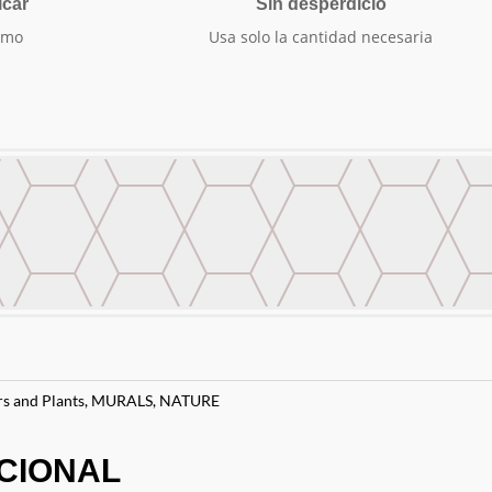
icar
Sin desperdicio
smo
Usa solo la cantidad necesaria
s and Plants
,
MURALS
,
NATURE
CIONAL