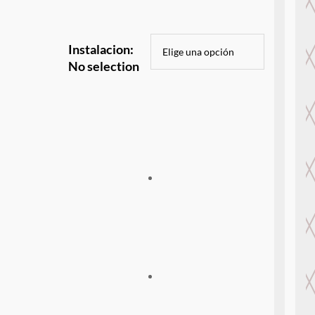
Instalacion
:
No selection