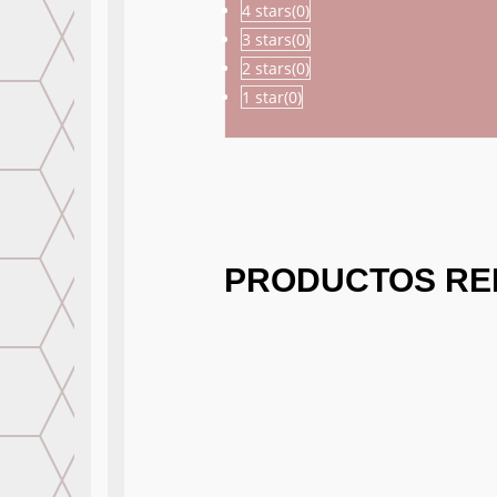
4 stars(
0
)
3 stars(
0
)
2 stars(
0
)
1 star(
0
)
PRODUCTOS RE