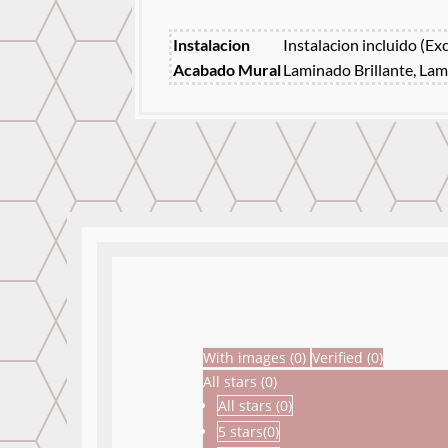
Instalacion
Instalacion incluido (Ex
Acabado Mural
Laminado Brillante, Lam
With images (
0
)
Verified (
0
)
All stars (
0
)
All stars (
0
)
5 stars(
0
)