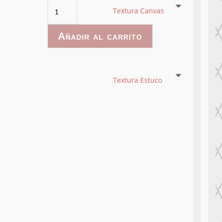
Hanging
Textura Canvas
Palms
-
Añadir al carrito
004
cantidad
Textura Estuco