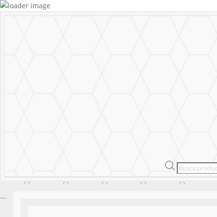
MURALS
STICKERS & LOGOS
Mural Personal
MENU
CERRAR
MURALS
STICKERS & LOGOS
Mural Personal
Products
search