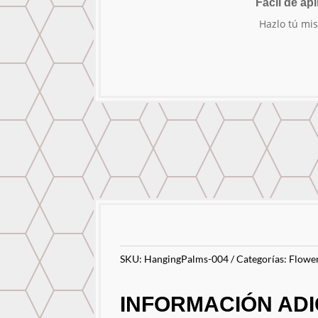
Fácil de apl
Hazlo tú mi
SKU:
HangingPalms-004
Categorías:
Flower
INFORMACIÓN ADI