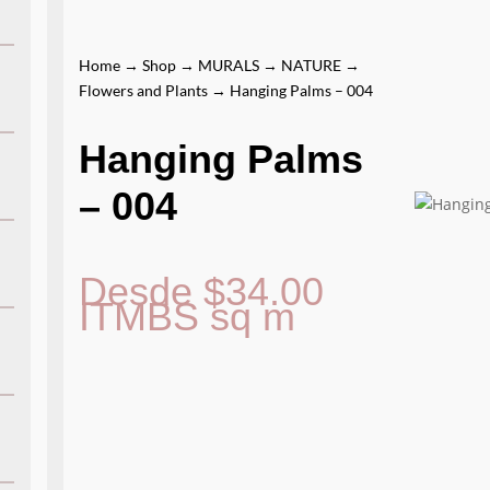
Home
→
Shop
→
MURALS
→
NATURE
→
Flowers and Plants
→ Hanging Palms – 004
Hanging Palms
– 004
Desde
$
34.00
ITMBS
sq m