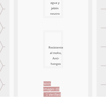
agua y
jabón
neutro
Resistente
al moho,
Anti-
hongos
With
images (
0
)
Verified
(
0
)
All stars (
0
)