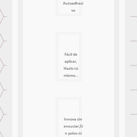
Autoadhesi
vo
Fácil de
aplicar,
Hazlo tú
mismo...
Innova sin
ensuciar,Si
n polvo ni