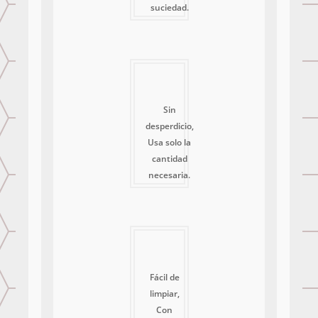
suciedad.
Sin
desperdicio,
Usa solo la
cantidad
necesaria.
Fácil de
limpiar,
Con