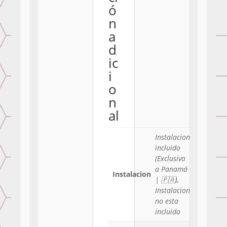
ó
n
a
d
ic
i
o
n
al
Instalacion
incluido
(Exclusivo
a Panamá
Instalacion
| 🇵🇦),
Instalacion
no esta
incluido