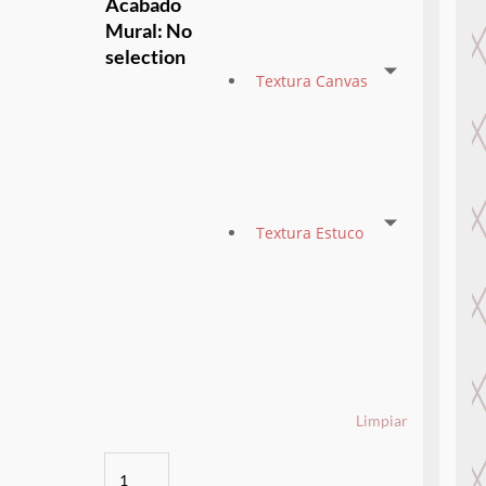
Acabado
Mural
:
No
selection
Textura Canvas
Textura Estuco
Limpiar
DarkTropical