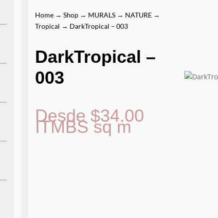
Home
→
Shop
→
MURALS
→
NATURE
→
Tropical
→ DarkTropical – 003
DarkTropical –
003
Desde
$
34.00
ITMBS
sq m