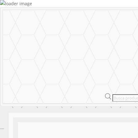
MURALS
STICKERS & LOGOS
Mural Personal
MENU
CERRAR
MURALS
STICKERS & LOGOS
Mural Personal
Products
search