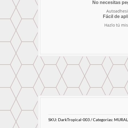
No necesitas p
Autoadhesi
Fácil de apl
Hazlo tú mi
SKU:
DarkTropical-003
Categorías:
MURAL