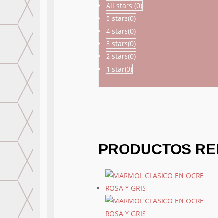
All stars (
0
)
5 stars(
0
)
4 stars(
0
)
3 stars(
0
)
2 stars(
0
)
1 star(
0
)
PRODUCTOS RE