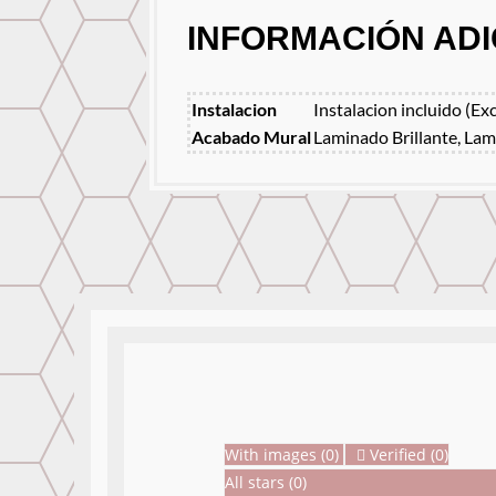
INFORMACIÓN ADI
Instalacion
Instalacion incluido (Ex
Acabado Mural
Laminado Brillante, Lam
With images (
0
)
Verified (
0
)
All stars (
0
)