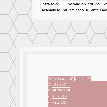
Instalacion
Instalacion incluido (Ex
Acabado Mural
Laminado Brillante, Lam
With images (
0
)
Verified (
0
)
All stars (
0
)
All stars (
0
)
5 stars(
0
)
4 stars(
0
)