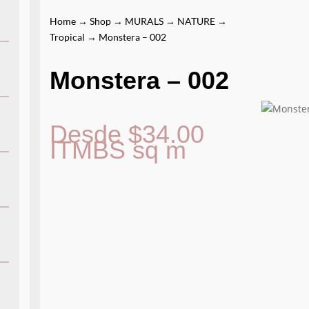
Home
→
Shop
→
MURALS
→
NATURE
→
Tropical
→ Monstera – 002
Monstera – 002
Desde
$
34.00
ITMBS
sq m