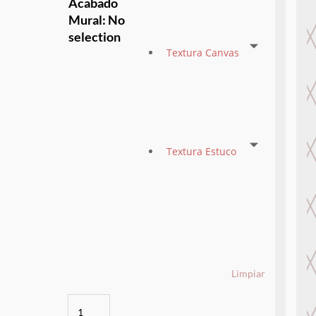
Acabado
Mural
:
No
selection
Textura Canvas
Textura Estuco
Limpiar
Monstera