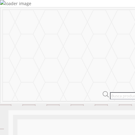
MURALS
STICKERS & LOGOS
Mural Personal
MENU
CERRAR
MURALS
STICKERS & LOGOS
Mural Personal
Products
search