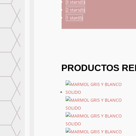
3 stars(
0
)
2 stars(
0
)
1 star(
0
)
PRODUCTOS RE