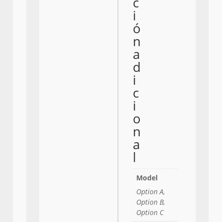
c
i
ó
n
a
d
i
c
i
o
n
a
l
Model
Option A,
Option B,
Option C