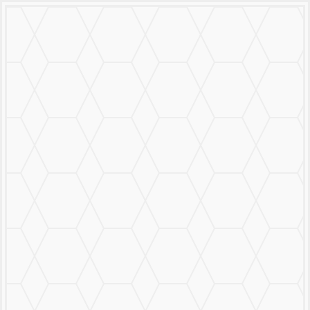
MURALS
STICKERS & LOGOS
Mural Personalizado
Nuestro Trabajo
Contáctanos
MENU
CERRAR
MURALS