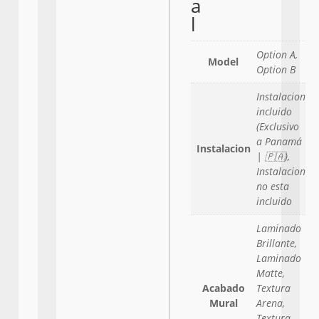
a
l
Option A,
Model
Option B
Instalacion
incluido
(Exclusivo
a Panamá
Instalacion
| 🇵🇦),
Instalacion
no esta
incluido
Laminado
Brillante,
Laminado
Matte,
Acabado
Textura
Mural
Arena,
Textura