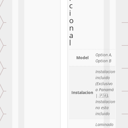
c
i
o
n
a
l
Option A,
Model
Option B
Instalacion
incluido
(Exclusivo
a Panamá
Instalacion
| 🇵🇦),
Instalacion
no esta
incluido
Laminado