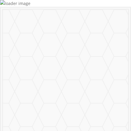
MURALS
STICKERS & LOGOS
Mural Personalizado
Nuestro Trabajo
Contáctanos
MENU
CERRAR
MURALS
STICKERS & LOGOS