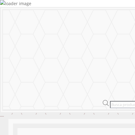
MURALS
STICKERS & LOGOS
Mural Person
MENU
CERRAR
MURALS
STICKERS & LOGOS
Mural Person
Products
search