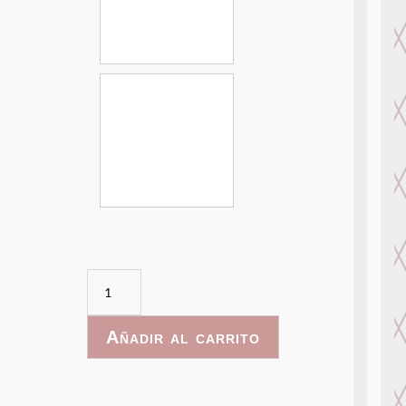
AirPlane
-
005
Añadir al carrito
cantidad