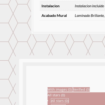
Instalacion
Instalacion incluido
Acabado Mural
Laminado Brillante,
With images (
0
)
Verified (
0
)
All stars (
0
)
All stars (
0
)