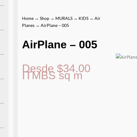
Home
→
Shop
→
MURALS
→
KIDS
→
Air
Planes
→ AirPlane – 005
AirPlane – 005
Desde
$
34.00
ITMBS
sq m