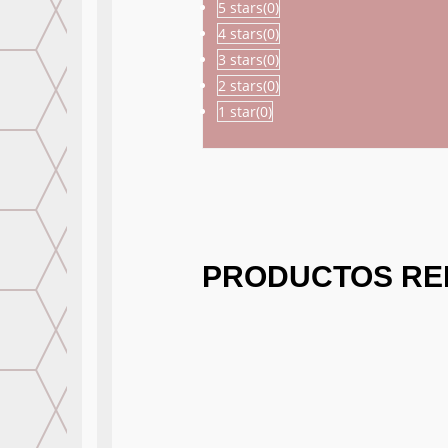
5 stars(
0
)
4 stars(
0
)
3 stars(
0
)
2 stars(
0
)
1 star(
0
)
PRODUCTOS RE