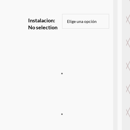
Instalacion
:
No selection