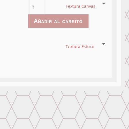
GardenWatercolor-
Textura Canvas
014
cantidad
Añadir al carrito
Textura Estuco