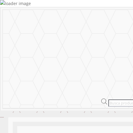
MURALS
STICKERS & LOGOS
Mural Personal
MENU
CERRAR
MURALS
STICKERS & LOGOS
Mural Personal
Products
search