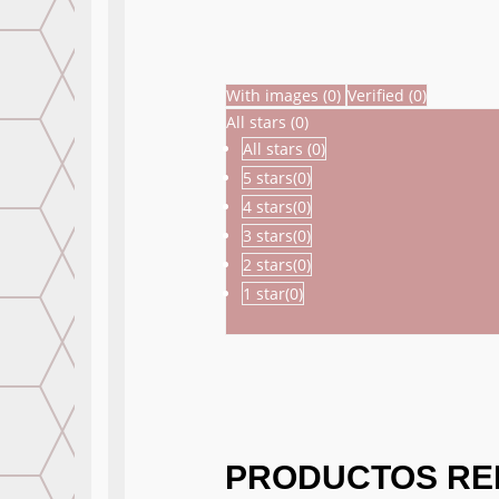
With images (
0
)
Verified (
0
)
All stars (
0
)
All stars (
0
)
5 stars(
0
)
4 stars(
0
)
3 stars(
0
)
2 stars(
0
)
1 star(
0
)
PRODUCTOS RE