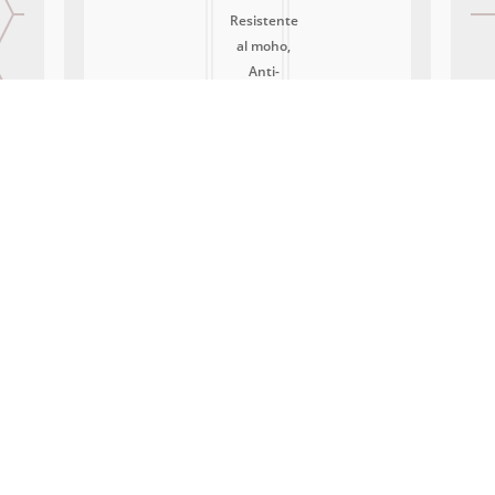
Resistente
al moho,
Anti-
hongos
With
images (
0
)
Verified
(
0
)
All stars (
0
)
All stars
(
0
)
5
stars(
0
)
4
stars(
0
)
3