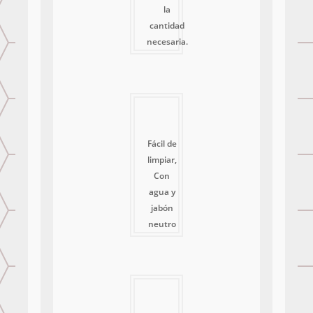
la
cantidad
necesaria.
Fácil de
limpiar,
Con
agua y
jabón
neutro