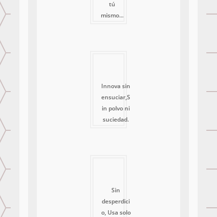
tú
mismo...
Innova sin
ensuciar,S
in polvo ni
suciedad.
Sin
desperdici
o, Usa solo