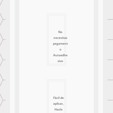
No
necesitas
pegament
o
Autoadhe
sivo
Fácil de
aplicar,
Hazlo