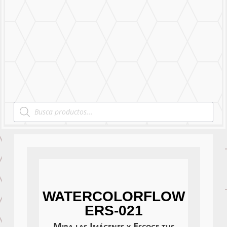
Mural Personalizado
Nuestro Trabajo
Contáctanos
Products
search
WATERCOLORFLOW
ERS-021
Mira las Imágenes y Escoge tus