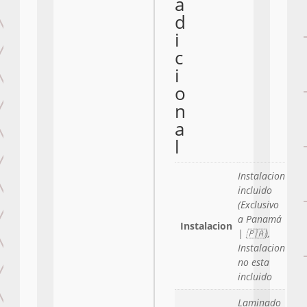
a
d
i
c
i
o
n
a
l
Instalacion
incluido
(Exclusivo
a Panamá
Instalacion
| 🇵🇦),
Instalacion
no esta
incluido
Laminado