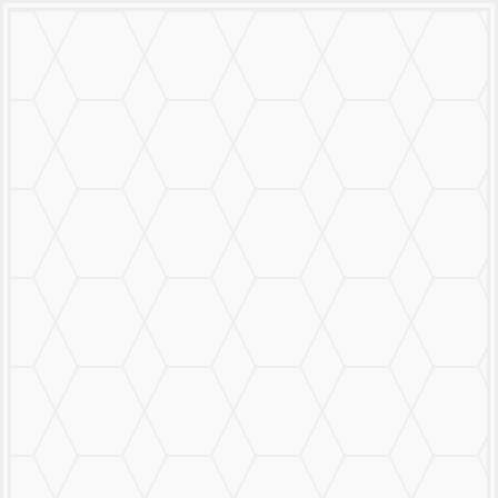
MURALS
STICKERS & LOGOS
Mural Personalizado
Nuestro Trabajo
Contáctanos
MENU
CERRAR
MURALS
STICKERS & LOGOS