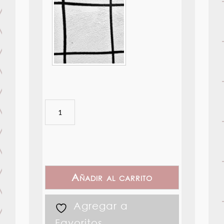
DreamLand
-
010
cantidad
Añadir al carrito
Agregar a
Favoritos