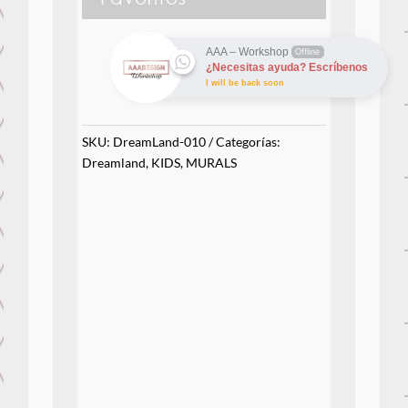
AAA – Workshop
Offline
¿Necesitas ayuda? Escríbenos
I will be back soon
SKU:
DreamLand-010
Categorías:
Dreamland
,
KIDS
,
MURALS
Model
Option A, Option B
Instalacion
Instalacion incluido (Exclusivo a
Panamá | 🇵🇦), Instalacion no esta
incluido