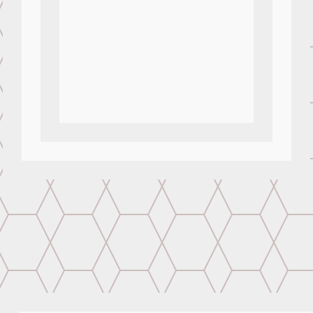
Acabado Mural
Laminado Brillante, Laminado Matte,
Textura Arena, Textura Canvas, Textura
Estuco