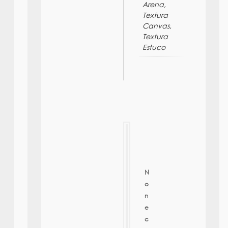
Arena,
Textura
Canvas,
Textura
Estuco
N
o
n
e
c