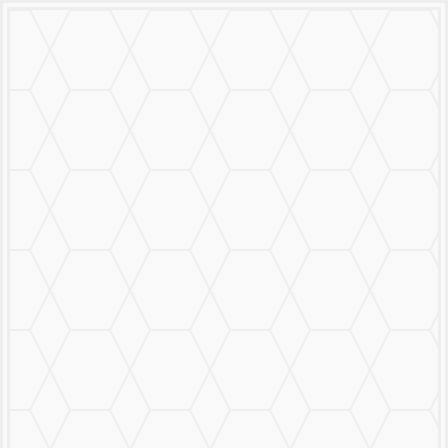
MURALS
STICKERS & LOGOS
Mural Personalizado
Nuestro Trabajo
Contáctanos
MENU
CERRAR
MURALS
STICKERS & LOGOS
Mural Personalizado