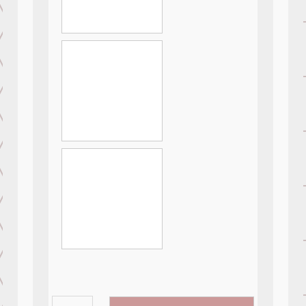
PrincessCastle-