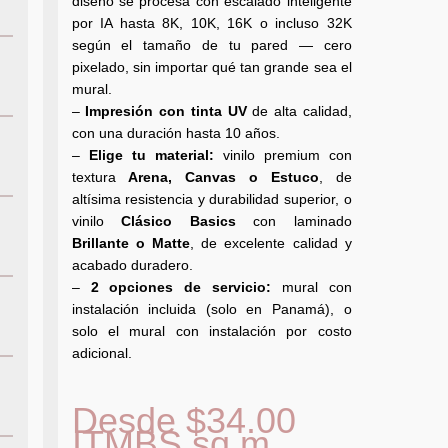
diseño se procesa con escalado inteligente
por IA hasta 8K, 10K, 16K o incluso 32K
según el tamaño de tu pared — cero
pixelado, sin importar qué tan grande sea el
mural.
–
Impresión con tinta UV
de alta calidad,
con una duración hasta 10 años.
–
Elige tu material:
vinilo premium con
textura
Arena, Canvas o Estuco
, de
altísima resistencia y durabilidad superior, o
vinilo
Clásico Basics
con laminado
Brillante o Matte
, de excelente calidad y
acabado duradero.
–
2 opciones de servicio:
mural con
instalación incluida (solo en Panamá), o
solo el mural con instalación por costo
adicional.
Desde
$
34.00
ITMBS
sq m