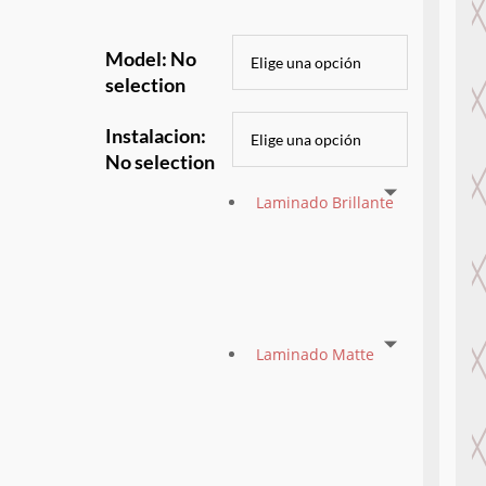
Model
:
No
selection
Instalacion
:
No selection
Laminado Brillante
Laminado Matte