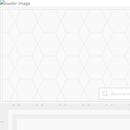
MURALS
STICKERS & LOGOS
Mural Personal
MENU
CERRAR
MURALS
STICKERS & LOGOS
Mural Personal
Products
search