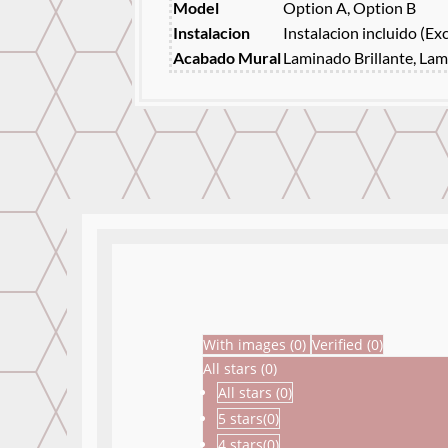
Model
Option A, Option B
Instalacion
Instalacion incluido (Ex
Acabado Mural
Laminado Brillante, Lam
With images (
0
)
Verified (
0
)
All stars (
0
)
All stars (
0
)
5 stars(
0
)
4 stars(
0
)