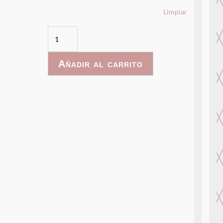
Limpiar
PrincessCastle-
038
cantidad
Añadir al carrito