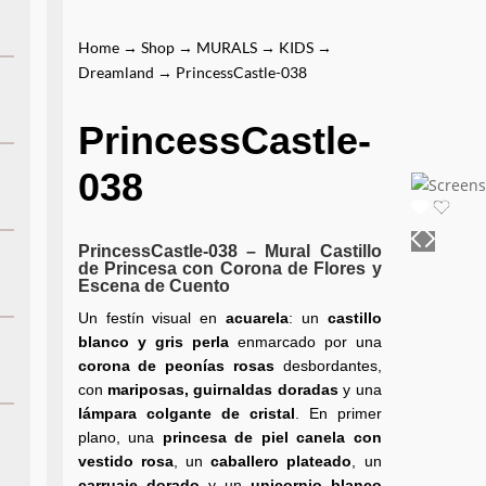
Home
→
Shop
→
MURALS
→
KIDS
→
Dreamland
→ PrincessCastle-038
PrincessCastle-
038
PrincessCastle-038 – Mural Castillo
de Princesa con Corona de Flores y
Escena de Cuento
Un festín visual en
acuarela
: un
castillo
blanco y gris perla
enmarcado por una
corona de peonías rosas
desbordantes,
con
mariposas, guirnaldas doradas
y una
lámpara colgante de cristal
. En primer
plano, una
princesa de piel canela con
vestido rosa
, un
caballero plateado
, un
carruaje dorado
y un
unicornio blanco