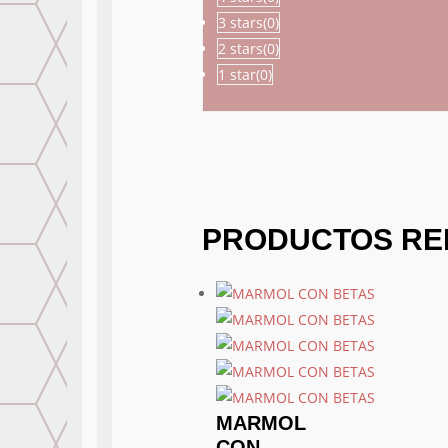
3 stars(
0
)
2 stars(
0
)
1 star(
0
)
PRODUCTOS RE
MARMOL
CON