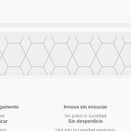
egamento
Innova sin ensuciar
vo
Sin polvo ni suciedad
icar
Sin desperdicio
smo
Usa solo la cantidad necesaria