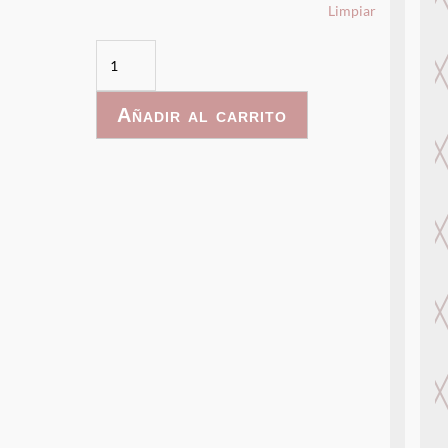
Limpiar
PrincessCastle-
053
cantidad
Añadir al carrito