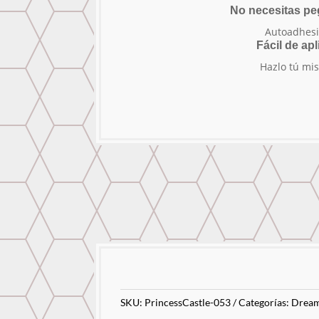
No necesitas p
Autoadhesi
Fácil de apl
Hazlo tú mi
SKU:
PrincessCastle-053
Categorías:
Dream