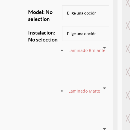
Model
:
No
selection
Instalacion
:
No selection
Laminado Brillante
Laminado Matte