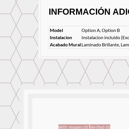
INFORMACIÓN ADI
Model
Option A, Option B
Instalacion
Instalacion incluido (Ex
Acabado Mural
Laminado Brillante, Lam
With images (
0
)
Verified (
0
)