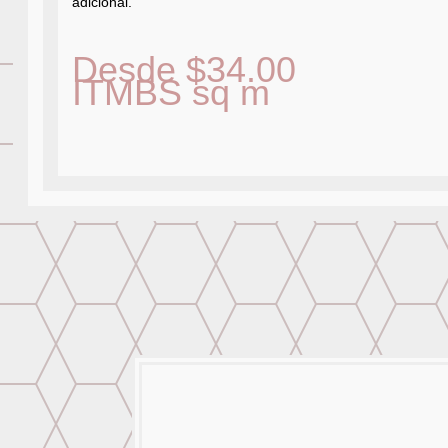
adicional.
Desde
$
34.00
ITMBS
sq m