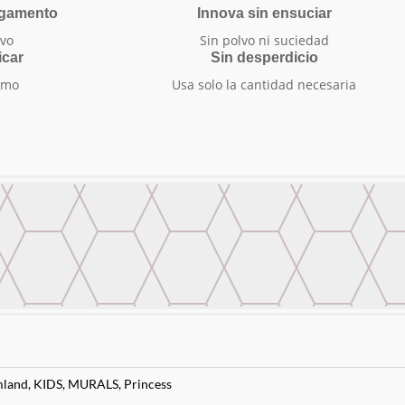
egamento
Innova sin ensuciar
vo
Sin polvo ni suciedad
icar
Sin desperdicio
smo
Usa solo la cantidad necesaria
land
,
KIDS
,
MURALS
,
Princess