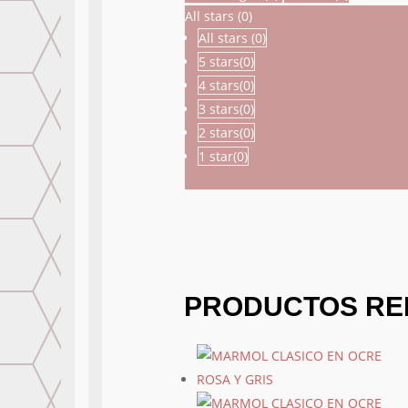
All stars (
0
)
All stars (
0
)
5 stars(
0
)
4 stars(
0
)
3 stars(
0
)
2 stars(
0
)
1 star(
0
)
PRODUCTOS RE