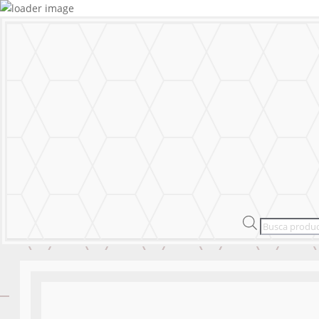
MURALS
STICKERS & LOGOS
Mural Personal
MENU
CERRAR
MURALS
STICKERS & LOGOS
Mural Personal
Products
search