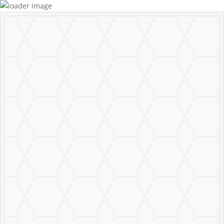
MURALS
STICKERS & LOGOS
Mural Personalizado
Nuestro Trabajo
Contáctanos
MENU
CERRAR
MURALS
STICKERS & LOGOS
Mural Personalizado