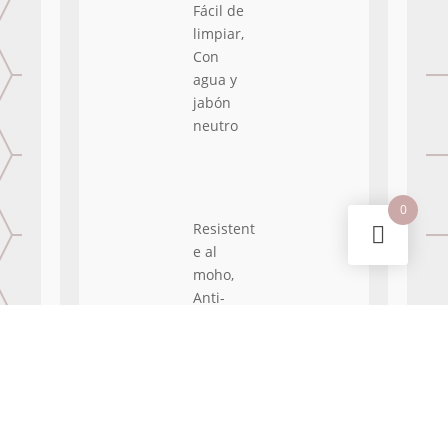
Fácil de
limpiar,
Con
agua y
jabón
neutro
0
Resistent
e al
moho,
Anti-
hongos
With
images
(
0
)