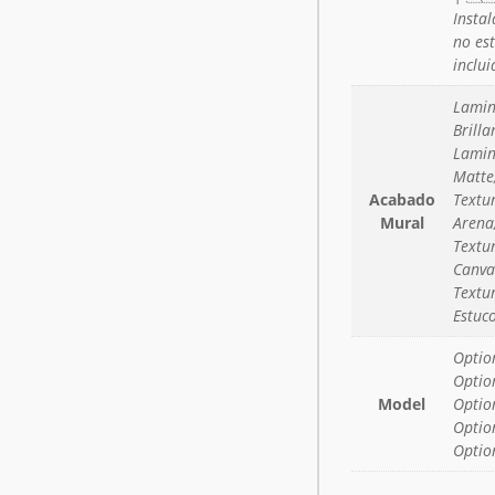
Instal
no es
inclui
Lami
Brilla
Lami
Matte
Acabado
Textu
Mural
Arena
Textu
Canva
Textu
Estuc
Optio
Optio
Model
Optio
Optio
Optio