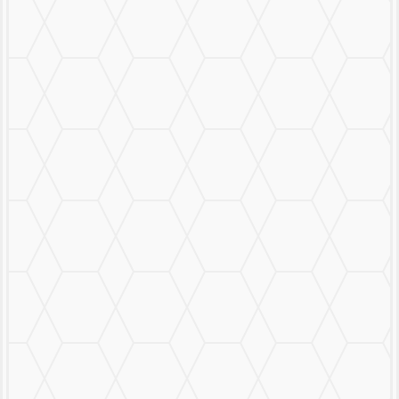
Mural Personalizado
Nuestro Trabajo
Contáctanos
MENU
CERRAR
MURALS
STICKERS & LOGOS
Mural Personalizado
Nuestro Trabajo
Contáctanos