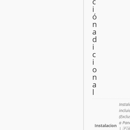
c
i
ó
n
a
d
i
c
i
o
n
a
l
Instal
inclui
(Exclu
a Pa
Instalacion
| 🇵🇦