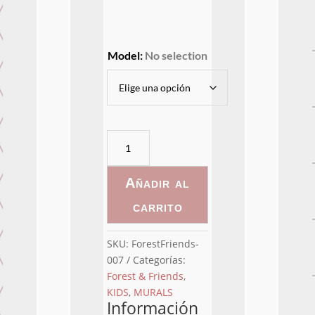
Model
:
No selection
ForestFriends-
007
cantidad
Añadir al
carrito
SKU:
ForestFriends-
007
Categorías:
Forest & Friends
,
KIDS
,
MURALS
Información