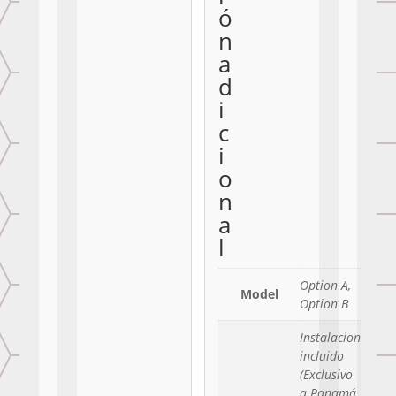
ó
n
a
d
i
c
i
o
n
a
l
Option A,
Model
Option B
Instalacion
incluido
(Exclusivo
a Panamá