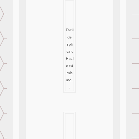
Fácil
de
apli
car,
Hazl
o tú
mis
mo..
.