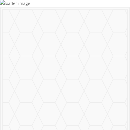
MURALS
STICKERS & LOGOS
Mural Personalizado
Nuestro Trabajo
Contáctanos
MENU
CERRAR
MURALS
STICKERS & LOGOS