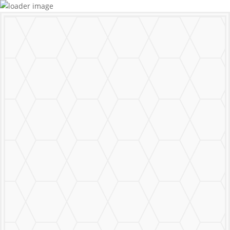
MURALS
STICKERS & LOGOS
Mural Personalizado
Nuestro Trabajo
Contáctanos
MENU
CERRAR
MURALS
STICKERS & LOGOS