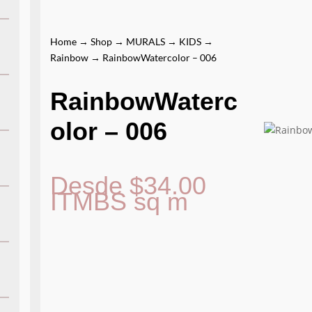
Home
→
Shop
→
MURALS
→
KIDS
→
Rainbow
→ RainbowWatercolor – 006
RainbowWaterc
olor – 006
Desde
$
34.00
ITMBS
sq m