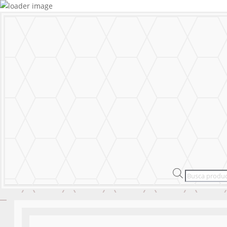
MURALS
STICKERS & LOGOS
Mural Personal
MENU
CERRAR
MURALS
STICKERS & LOGOS
Mural Personal
Products
search