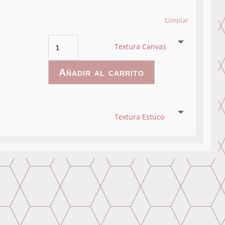
Limpiar
RainbowWatercolor
Textura Canvas
-
006
Añadir al carrito
cantidad
Textura Estuco