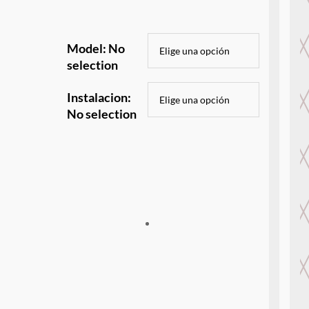
Model
:
No
selection
Instalacion
:
No selection