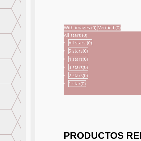
With images (
0
)
Verified (
0
)
All stars (
0
)
All stars (
0
)
5 stars(
0
)
4 stars(
0
)
3 stars(
0
)
2 stars(
0
)
1 star(
0
)
PRODUCTOS RE