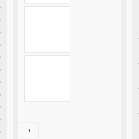
RainbowWatercolor
-