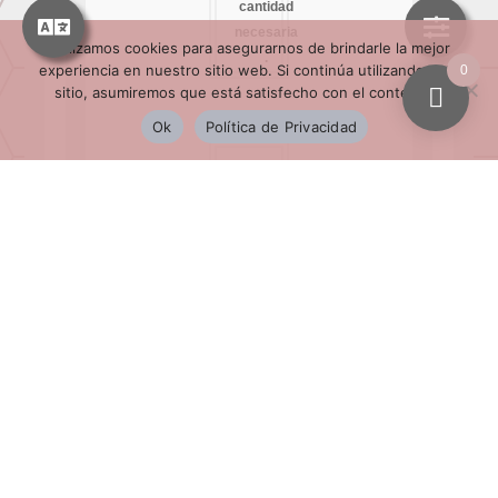
cantidad
necesaria
Utilizamos cookies para asegurarnos de brindarle la mejor
.
experiencia en nuestro sitio web. Si continúa utilizando este
0
sitio, asumiremos que está satisfecho con el contenido.
Ok
Política de Privacidad
Fácil
de
limpiar,
Con
agua y
jabón
neutro