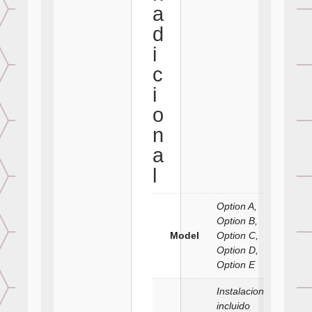
a
d
i
c
i
o
n
a
l
Option A,
Option B,
Model
Option C,
Option D,
Option E
Instalacion
incluido