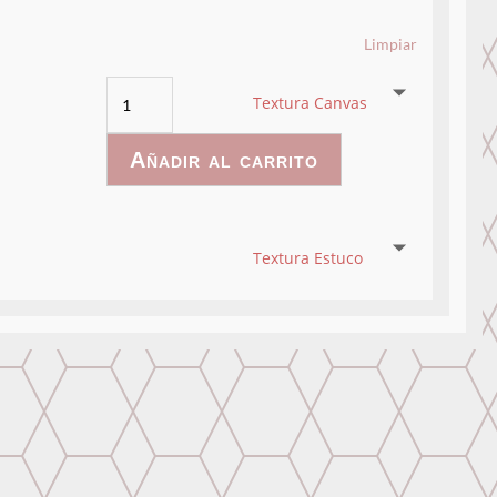
Limpiar
RainbowWatercolor
Textura Canvas
-
019
Añadir al carrito
cantidad
Textura Estuco