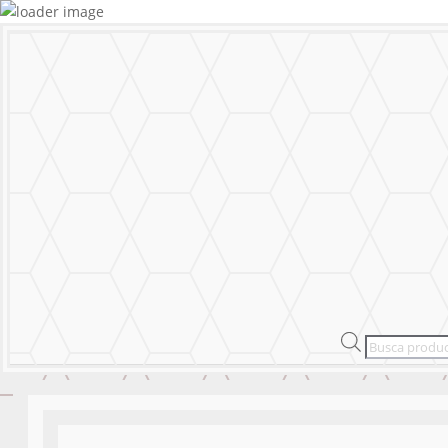
MURALS
STICKERS & LOGOS
Mural Personal
MENU
CERRAR
MURALS
STICKERS & LOGOS
Mural Personal
Products
search