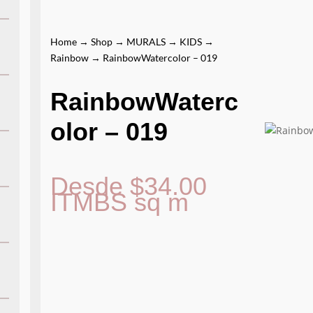
Home
→
Shop
→
MURALS
→
KIDS
→
Rainbow
→ RainbowWatercolor – 019
RainbowWaterc
olor – 019
Desde
$
34.00
ITMBS
sq m