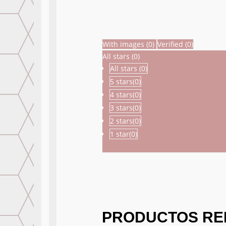
With images (
0
)
Verified (
0
)
All stars (
0
)
All stars (
0
)
5 stars(
0
)
4 stars(
0
)
3 stars(
0
)
2 stars(
0
)
1 star(
0
)
PRODUCTOS RE