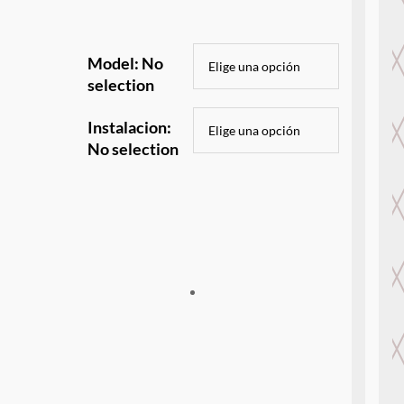
Model
:
No
selection
Instalacion
:
No selection