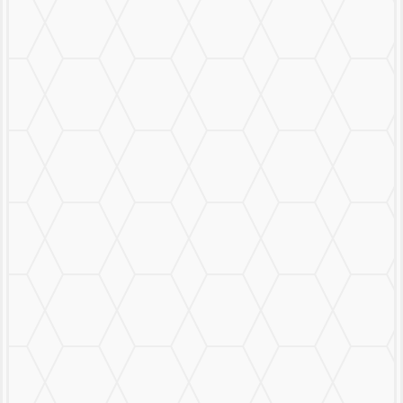
Mural Personalizado
Nuestro Trabajo
Contáctanos
MENU
CERRAR
MURALS
STICKERS & LOGOS
Mural Personalizado
Nuestro Trabajo
Contáctanos