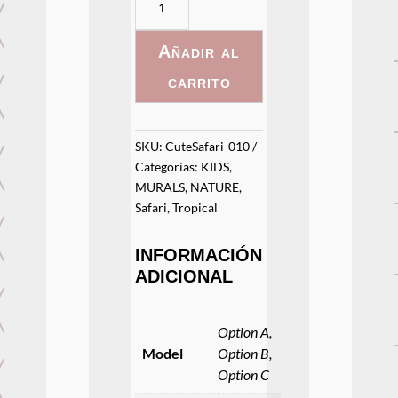
Safari
-
Añadir al
010
cantidad
carrito
SKU:
CuteSafari-010
Categorías:
KIDS
,
MURALS
,
NATURE
,
Safari
,
Tropical
INFORMACIÓN
ADICIONAL
Option A,
Model
Option B,
Option C