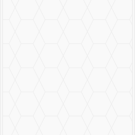
Mural Personalizado
Nuestro Trabajo
Contáctanos
MENU
CERRAR
MURALS
STICKERS & LOGOS
Mural Personalizado
Nuestro Trabajo
Contáctanos