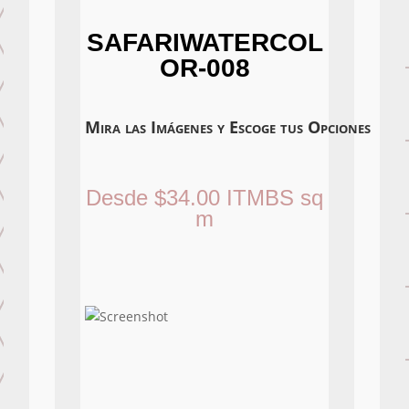
SAFARIWATERCOL
OR-008
Mira las Imágenes y Escoge tus Opciones
Desde
$
34.00
ITMBS
sq
m