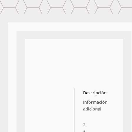
Descripción
Información
adicional
S
a