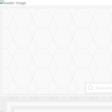
MURALS
STICKERS & LOGOS
Mural Personal
MENU
CERRAR
MURALS
STICKERS & LOGOS
Mural Personal
Products
search