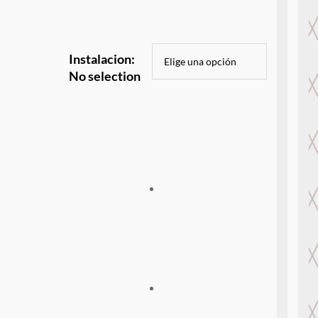
Instalacion
:
No selection