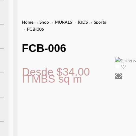
Home
→
Shop
→
MURALS
→
KIDS
→
Sports
→ FCB-006
FCB-006
Desde
$
34.00
ITMBS
sq m