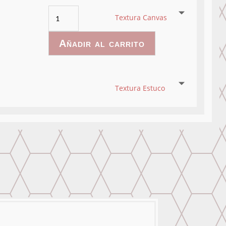
FCB-
Textura Canvas
006
cantidad
Añadir al carrito
Textura Estuco