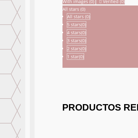
With images (
0
)
Verified (
0
)
All stars (
0
)
All stars (
0
)
5 stars(
0
)
4 stars(
0
)
3 stars(
0
)
2 stars(
0
)
1 star(
0
)
PRODUCTOS RE