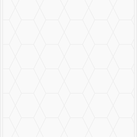
Mural Personalizado
Nuestro Trabajo
Contáctanos
MENU
CERRAR
MURALS
STICKERS & LOGOS
Mural Personalizado
Nuestro Trabajo
Contáctanos