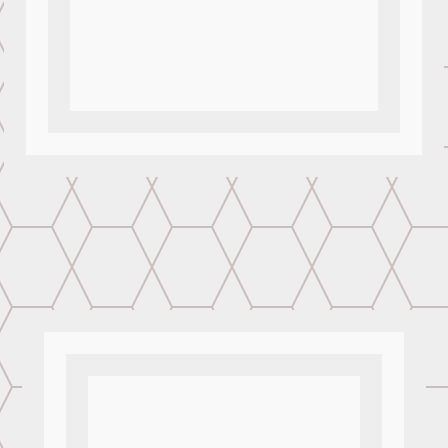
Tamaños
S
,
M
,
L