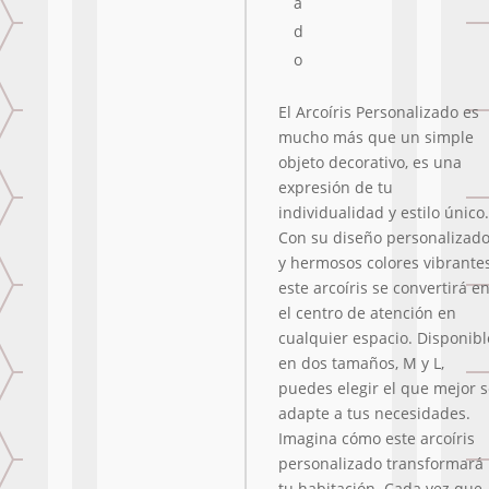
a
d
o
El Arcoíris Personalizado es
mucho más que un simple
objeto decorativo, es una
expresión de tu
individualidad y estilo único.
Con su diseño personalizad
y hermosos colores vibrantes
este arcoíris se convertirá e
el centro de atención en
cualquier espacio. Disponibl
en dos tamaños, M y L,
puedes elegir el que mejor 
adapte a tus necesidades.
Imagina cómo este arcoíris
personalizado transformará
tu habitación. Cada vez que