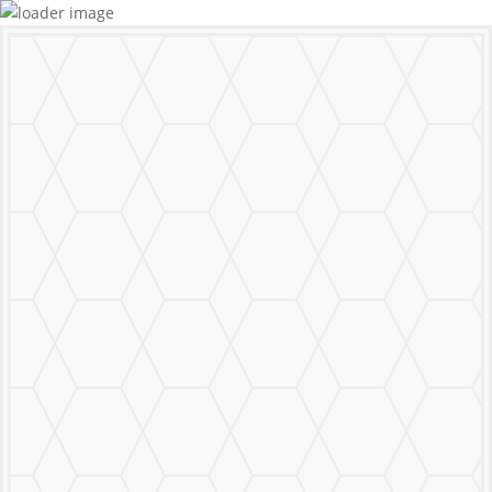
MURALS
STICKERS & LOGOS
Mural Personalizado
Nuestro Trabajo
Contáctanos
MENU
CERRAR
MURALS
STICKERS & LOGOS