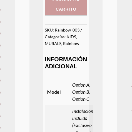
cantidad
carrito
SKU:
Rainbow-003
Categorías:
KIDS
,
MURALS
,
Rainbow
INFORMACIÓN
ADICIONAL
Option A,
Model
Option B,
Option C
Instalacion
incluido
(Exclusivo