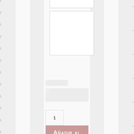
Rainbow
-
003
Añadir al