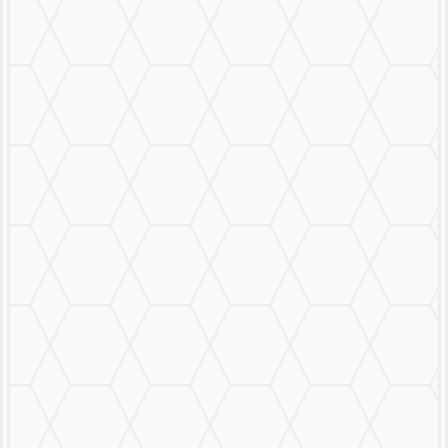
Mural Personalizado
Nuestro Trabajo
Contáctanos
MENU
CERRAR
MURALS
STICKERS & LOGOS
Mural Personalizado
Nuestro Trabajo
Contáctanos