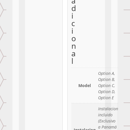
a
d
i
c
i
o
n
a
l
Option A,
Option B,
Model
Option C,
Option D,
Option E
Instalacion
incluido
(Exclusivo
a Panamá
Instalacion