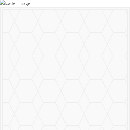
MURALS
STICKERS & LOGOS
Mural Personalizado
Nuestro Trabajo
Contáctanos
MENU
CERRAR
MURALS
STICKERS & LOGOS