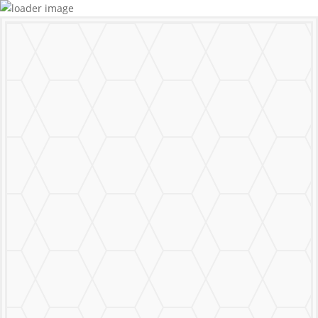
MURALS
STICKERS & LOGOS
Mural Personalizado
Nuestro Trabajo
Contáctanos
MENU
CERRAR
MURALS
STICKERS & LOGOS