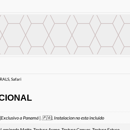
RALS
,
Safari
CIONAL
 (Exclusivo a Panamá | 🇵🇦), Instalacion no esta incluido
 Laminado Matte, Textura Arena, Textura Canvas, Textura Estuco