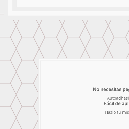
No necesitas p
Autoadhesi
Fácil de apl
Hazlo tú mi