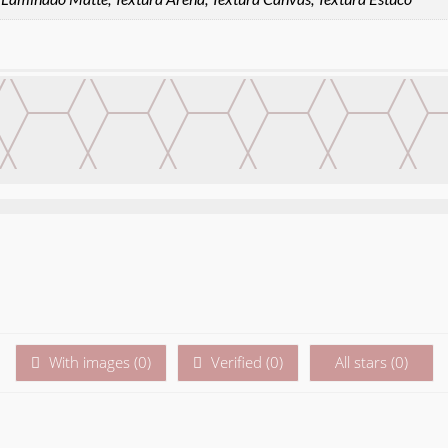
With images (
0
)
Verified (
0
)
All stars (
0
)