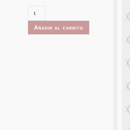
SafariPaint-
008
cantidad
Añadir al carrito