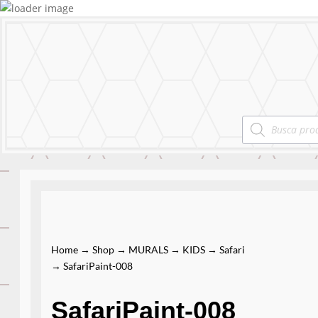
MURALS
Products
search
Home
→
Shop
→
MURALS
→
KIDS
→
Safari
→ SafariPaint-008
SafariPaint-008