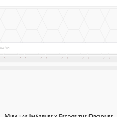
STICKERS & LOGOS
Mural Personalizado
Nues
Mira las Imágenes y Escoge tus Opciones