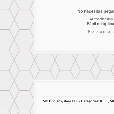
No necesitas peg
Autoadhesivo
Fácil de aplica
Hazlo tú mism
SKU:
SolarSystem-008
Categorías:
KIDS
,
M