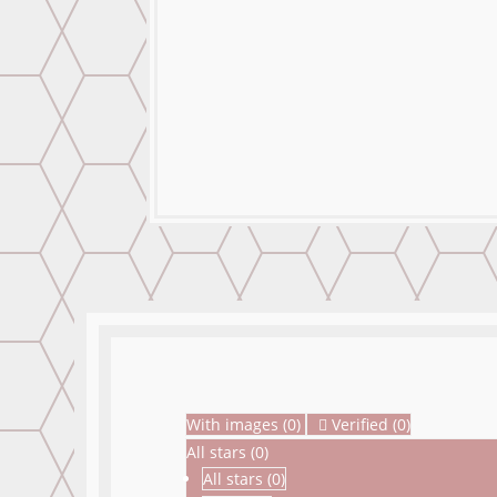
Instalacion
Instalacion incluido
Acabado Mural
Laminado Brillante,
With images (
0
)
Verified (
0
)
All stars (
0
)
All stars (
0
)