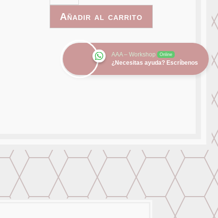
008
Añadir al carrito
cantidad
AAA – Workshop
Online
¿Necesitas ayuda? Escríbenos