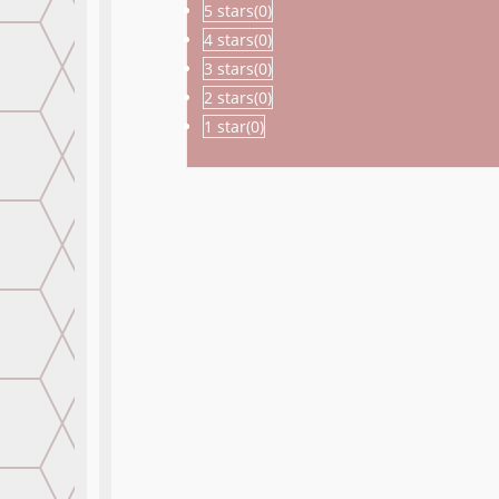
5 stars(
0
)
4 stars(
0
)
3 stars(
0
)
2 stars(
0
)
1 star(
0
)
PRODUCTOS REL
MARMOL
CLASICO
M
BEIGE
C
E
Desde
$
34.00
ITMBS
sq m
R