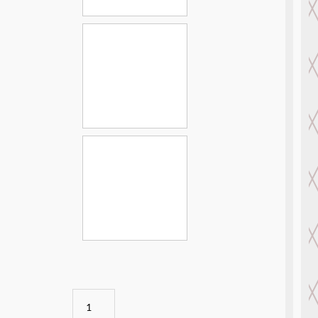
SolarSystem
-