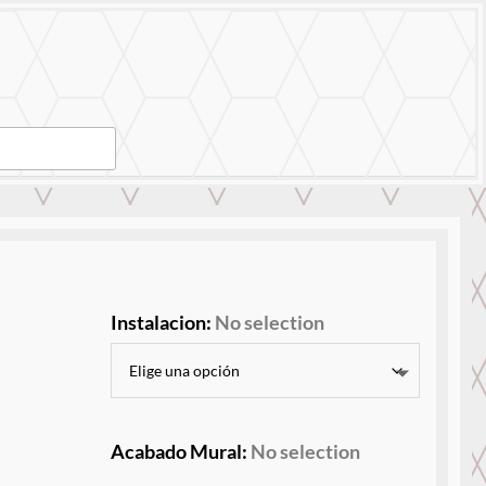
ajo
Contáctanos
Instalacion
:
No selection
Acabado Mural
:
No selection