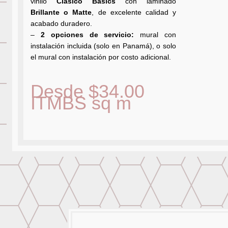
vinilo
Clásico Basics
con laminado
Brillante o Matte
, de excelente calidad y
acabado duradero.
–
2 opciones de servicio:
mural con
instalación incluida (solo en Panamá), o solo
el mural con instalación por costo adicional.
Desde
$
34.00
ITMBS
sq m