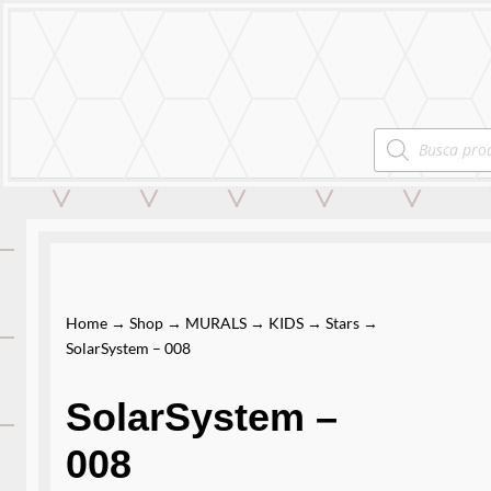
MURALS
STIC
Products
search
Home
→
Shop
→
MURALS
→
KIDS
→
Stars
→
SolarSystem – 008
SolarSystem –
008