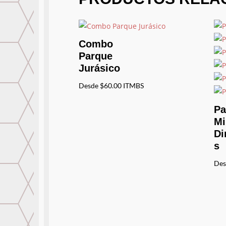
Combo
Parque
Jurásico
Desde
$
60.00
ITMBS
Pa
Mi
Di
s
Des