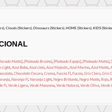
rs)
,
Clouds (Stickers)
,
Dinosaurs (Stickers)
,
HOME (Stickers)
,
KIDS (Sticke
CIONAL
Dorado Matte]
,
[Plateado Brushe]
,
[Plateado Espejo]
,
[Plateado Matte]
,
o Light
,
Azul Bebe
,
Azul cielo
,
Azul Majestic
,
Azul Marino
,
Azul Matte
,
A
ocolate
,
Chocolate Oscuro
,
Crema
,
Fuccia Fl
,
Fucsia
,
Gris Claro
,
Gris 
aranja
,
Naranja Fl
,
Naranja Light
,
Negro Brillante
,
Negro Matte
,
Rojo
,
R
e Fl
,
Verde Ligero
,
Verde Manzana
,
Verde Natural
,
Verde Oliva
,
Verde 