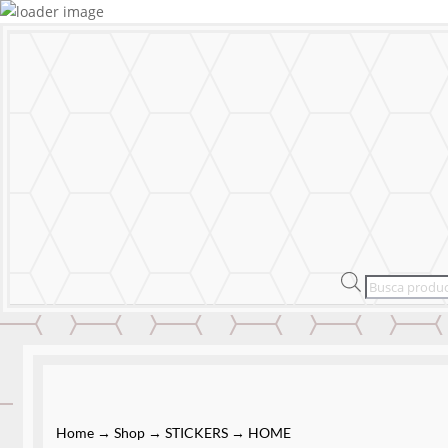
MURALS
STICKERS & LOGOS
Mural Person
MENU
CERRAR
MURALS
STICKERS & LOGOS
Mural Person
Products
search
Home
→
Shop
→
STICKERS
→
HOME