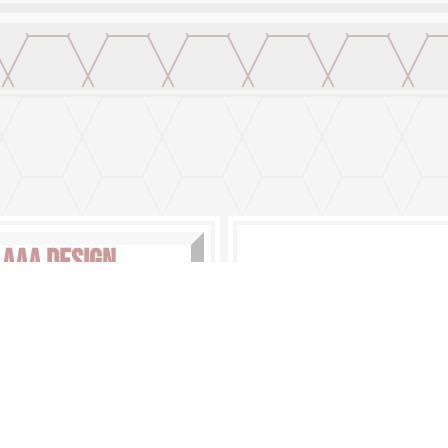
AAA DESIGN
OUP INTERNATIONAL SA
2656871-1-84157 DV 28
SUSCRÍBASE
ítica de Empresa