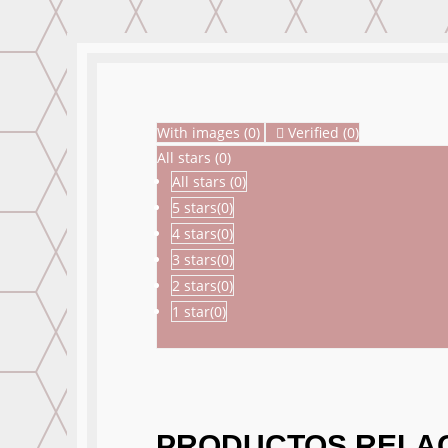
With images (
0
)
Verified (
0
)
All stars (
0
)
All stars (
0
)
5 stars(
0
)
4 stars(
0
)
3 stars(
0
)
2 stars(
0
)
1 star(
0
)
PRODUCTOS RELA