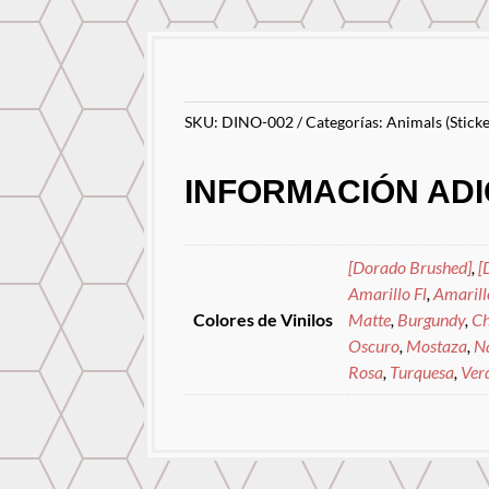
SKU:
DINO-002
Categorías:
Animals (Sticke
INFORMACIÓN ADI
[Dorado Brushed]
,
[
Amarillo Fl
,
Amarill
Colores de Vinilos
Matte
,
Burgundy
,
Ch
Oscuro
,
Mostaza
,
N
Rosa
,
Turquesa
,
Verd