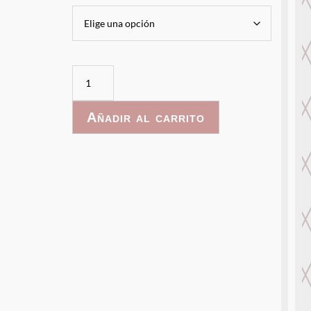
Dinosaurio
en
las
Añadir al carrito
Nubes
cantidad