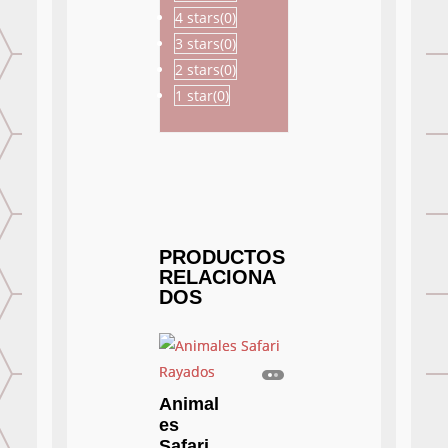
4 stars(
0
)
3 stars(
0
)
2 stars(
0
)
1 star(
0
)
PRODUCTOS
RELACIONA
DOS
Animal
es
Safari