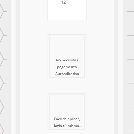
12¨
No necesitas
pegamento
Autoadhesivo
Fácil de aplicar,
Hazlo tú mismo...