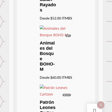
Rayado
s
Desde
$
52.00
ITMBS
Animal
es del
Bosqu
e
BOHO-
M
Desde
$
60.00
ITMBS
Patrón
0
Leones