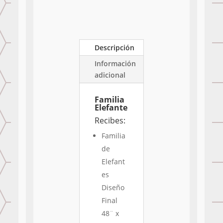
Descripción
Información
adicional
Familia
Elefante
Recibes:
Familia
de
Elefant
es
Diseño
Final
48¨ x