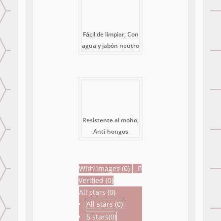
Fácil de limpiar, Con
agua y jabón neutro
Resistente al moho,
Anti-hongos
With images (
0
)
Verified (
0
)
All stars (
0
)
All stars (
0
)
5 stars(
0
)